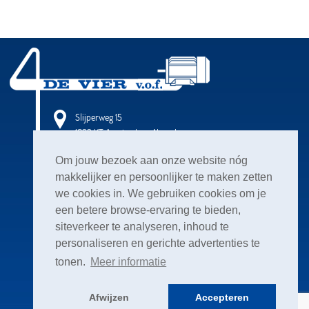
Slijperweg 15
1032 KT Amsterdam-Noord
Om jouw bezoek aan onze website nóg
Openingstijden
Ma: 07:30 - 16:00 uur
makkelijker en persoonlijker te maken zetten
Di: 07:30 - 16:00 uur
we cookies in. We gebruiken cookies om je
Wo: 07:30 - 16:00 uur
een betere browse-ervaring te bieden,
Do: 07:30 - 16:00 uur
siteverkeer te analyseren, inhoud te
Vr: 07:30 - 15:30 uur
personaliseren en gerichte advertenties te
tonen.
Meer informatie
020 636 04 07
Afwijzen
Accepteren
info@elektromotorendevier.nl